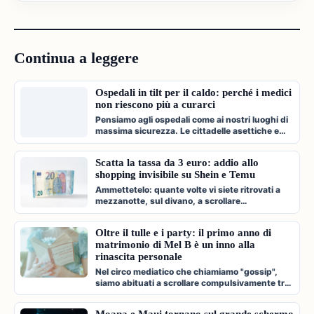
Continua a leggere
Ospedali in tilt per il caldo: perché i medici
non riescono più a curarci
Pensiamo agli ospedali come ai nostri luoghi di
massima sicurezza. Le cittadelle asettiche e
climatizzate dove veniamo c…
Scatta la tassa da 3 euro: addio allo
shopping invisibile su Shein e Temu
Ammettetelo: quante volte vi siete ritrovati a
mezzanotte, sul divano, a scrollare
compulsivamente l'app di Shein, Temu…
Oltre il tulle e i party: il primo anno di
matrimonio di Mel B è un inno alla
rinascita personale
Nel circo mediatico che chiamiamo "gossip",
siamo abituati a scrollare compulsivamente tra
paparazzate fugaci, divorzi a…