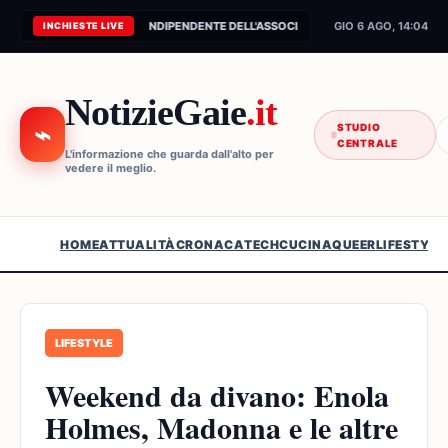
CONNESSIONE AL FEED INDIPENDENTE DELL'ASSOCIAZIONE...
GIO 6 AGO, 14:04
INCHIESTE LIVE
NotizieGaie
.it
⌁
STUDIO
CENTRALE
L'informazione che guarda dall'alto per
vedere il meglio.
HOME
ATTUALITÀ
CRONACA
TECH
CUCINA
QUEER
LIFESTYLE
LIFESTYLE
Weekend da divano: Enola
Holmes, Madonna e le altre