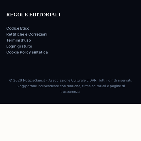
REGOLE EDITORIALI
Codice Etico
Rettifiche e Correzioni
Termini d'uso
Login gratuito
Cookie Policy sintetica
© 2026 NotizieGaie.it - Associazione Culturale LIDAR. Tutti i diritti riservati.
Blog/portale indipendente con rubriche, firme editoriali e pagine di
trasparenza.