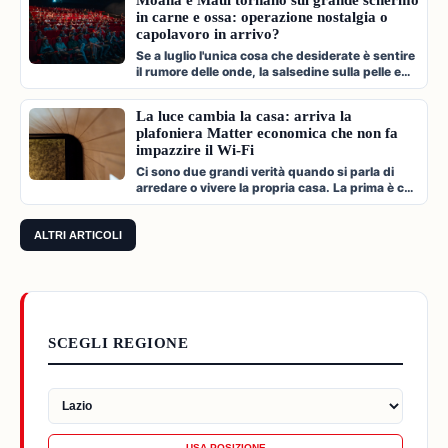
Moana e Maui tornano sul grande schermo
in carne e ossa: operazione nostalgia o
capolavoro in arrivo?
Se a luglio l'unica cosa che desiderate è sentire
il rumore delle onde, la salsedine sulla pelle e
cantare a squarciagol…
La luce cambia la casa: arriva la
plafoniera Matter economica che non fa
impazzire il Wi-Fi
Ci sono due grandi verità quando si parla di
arredare o vivere la propria casa. La prima è che
l'illuminazione è l'archi…
ALTRI ARTICOLI
SCEGLI REGIONE
USA POSIZIONE