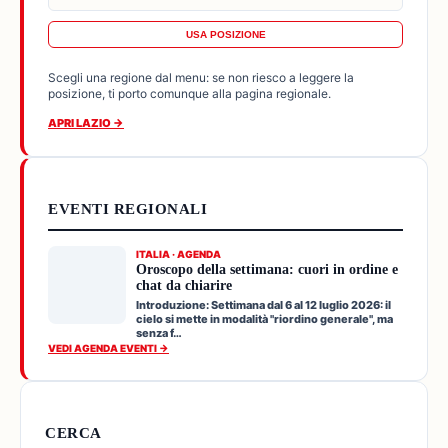
USA POSIZIONE
Scegli una regione dal menu: se non riesco a leggere la
posizione, ti porto comunque alla pagina regionale.
APRI LAZIO →
EVENTI REGIONALI
ITALIA · AGENDA
Oroscopo della settimana: cuori in ordine e
chat da chiarire
Introduzione: Settimana dal 6 al 12 luglio 2026: il
cielo si mette in modalità "riordino generale", ma
senza f…
VEDI AGENDA EVENTI →
CERCA