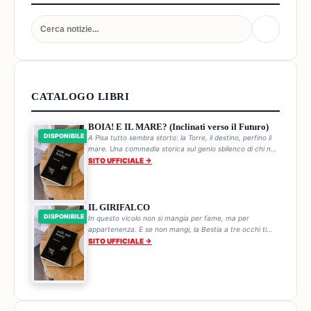
CATALOGO LIBRI
BOIA! E IL MARE? (Inclinati verso il Futuro)
DISPONIBILE
A Pisa tutto sembra storto: la Torre, il destino, perfino il
mare. Una commedia storica sul genio sbilenco di chi non
cade mai.
SITO UFFICIALE →
IL GIRIFALCO
DISPONIBILE
In questo vicolo non si mangia per fame, ma per
appartenenza. E se non mangi, la Bestia a tre occhi ti
trova. Ogni pranzo è una sentenza.
SITO UFFICIALE →