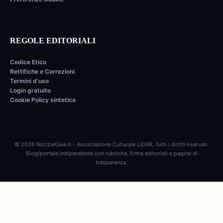
REGOLE EDITORIALI
Codice Etico
Rettifiche e Correzioni
Termini d'uso
Login gratuito
Cookie Policy sintetica
© 2026 NotizieGaie.it - Associazione Culturale LIDAR. Tutti i diritti riservati.
Blog/portale indipendente con rubriche, firme editoriali e pagine di
trasparenza.