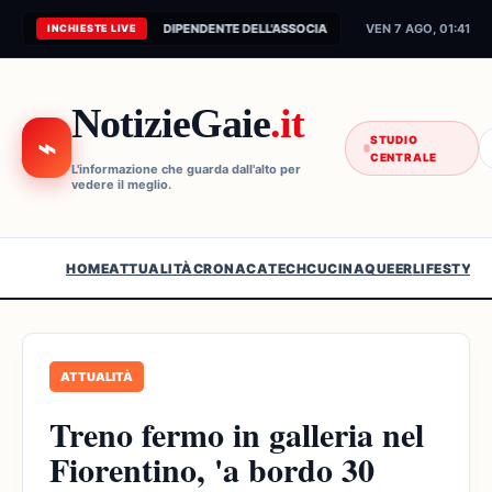
CONNESSIONE AL FEED INDIPENDENTE DELL'ASSOCIAZIONE...
VEN 7 AGO, 01:41
INCHIESTE LIVE
NotizieGaie
.it
⌁
STUDIO
CENTRALE
L'informazione che guarda dall'alto per
vedere il meglio.
HOME
ATTUALITÀ
CRONACA
TECH
CUCINA
QUEER
LIFESTYLE
ATTUALITÀ
Treno fermo in galleria nel
Fiorentino, 'a bordo 30