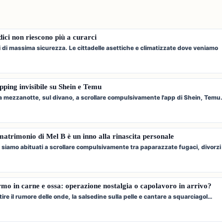
edici non riescono più a curarci
i di massima sicurezza. Le cittadelle asettiche e climatizzate dove veniamo
opping invisibile su Shein e Temu
i a mezzanotte, sul divano, a scrollare compulsivamente l'app di Shein, Tem
i matrimonio di Mel B è un inno alla rinascita personale
 siamo abituati a scrollare compulsivamente tra paparazzate fugaci, divorzi
o in carne e ossa: operazione nostalgia o capolavoro in arrivo?
tire il rumore delle onde, la salsedine sulla pelle e cantare a squarciagol…