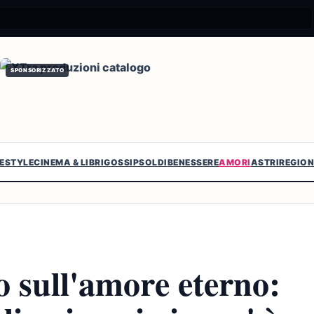
SPONSORIZZATO
FESTYLE
CINEMA & LIBRI
GOSSIP
SOLDI
BENESSERE
AMORI
ASTRI
REGION
 sull'amore eterno: