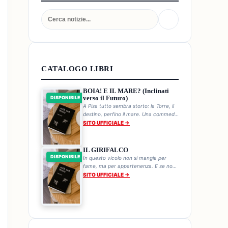
CATALOGO LIBRI
BOIA! E IL MARE? (Inclinati
verso il Futuro)
DISPONIBILE
A Pisa tutto sembra storto: la Torre, il
destino, perfino il mare. Una commedia
storica sul genio sbilenco di chi non
SITO UFFICIALE →
cade mai.
IL GIRIFALCO
DISPONIBILE
In questo vicolo non si mangia per
fame, ma per appartenenza. E se non
mangi, la Bestia a tre occhi ti trova.
SITO UFFICIALE →
Ogni pranzo è una sentenza.