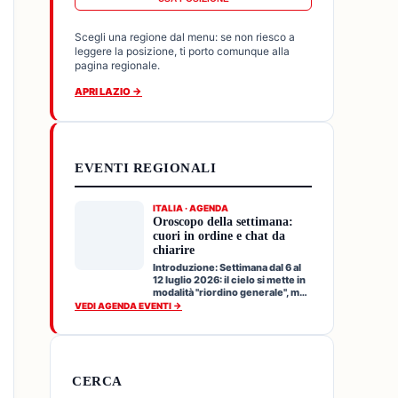
Scegli una regione dal menu: se non riesco a
leggere la posizione, ti porto comunque alla
pagina regionale.
APRI LAZIO →
EVENTI REGIONALI
ITALIA · AGENDA
Oroscopo della settimana:
cuori in ordine e chat da
chiarire
Introduzione: Settimana dal 6 al
12 luglio 2026: il cielo si mette in
modalità "riordino generale", ma
senza f…
VEDI AGENDA EVENTI →
CERCA