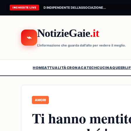
CONNESSIONE AL FEED INDIPENDENTE DELL'ASSOCIAZIONE...
INCHIESTE LIVE
NotizieGaie
.it
⌁
L'informazione che guarda dall'alto per vedere il meglio.
HOME
ATTUALITÀ
CRONACA
TECH
CUCINA
QUEER
LI
AMORI
Ti hanno mentito