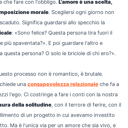
a che fare con l'obbligo.
L'amore è una scelta,
'imposizione morale
. Scegliersi ogni giorno non
scaduto. Significa guardarsi allo specchio la
icale
: «Sono felice? Questa persona tira fuori il
e più spaventata?». E poi guardare l'altro e
 questa persona? O solo le briciole di chi ero?».
uesto processo non è romantico, è brutale.
ichiede una
consapevolezza relazionale
che fa a
zzi l'ego. Ci costringe a fare i conti con la nostra
aura della solitudine
, con il terrore di ferire, con il
llimento di un progetto in cui avevamo investito
tto. Ma è l'unica via per un amore che sia vivo, e