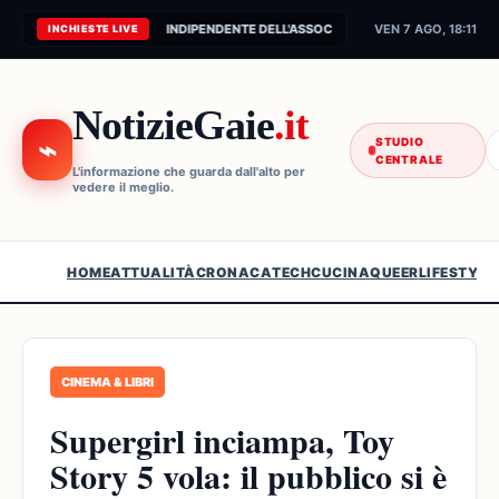
CONNESSIONE AL FEED INDIPENDENTE DELL'ASSOCIAZIONE...
VEN 7 AGO, 18:11
INCHIESTE LIVE
NotizieGaie
.it
⌁
STUDIO
CENTRALE
L'informazione che guarda dall'alto per
vedere il meglio.
HOME
ATTUALITÀ
CRONACA
TECH
CUCINA
QUEER
LIFESTYLE
CINEMA & LIBRI
Supergirl inciampa, Toy
Story 5 vola: il pubblico si è