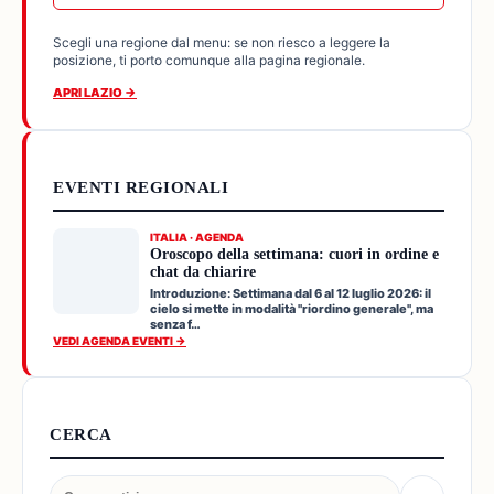
Scegli una regione dal menu: se non riesco a leggere la
posizione, ti porto comunque alla pagina regionale.
APRI LAZIO →
EVENTI REGIONALI
ITALIA · AGENDA
Oroscopo della settimana: cuori in ordine e
chat da chiarire
Introduzione: Settimana dal 6 al 12 luglio 2026: il
cielo si mette in modalità "riordino generale", ma
senza f…
VEDI AGENDA EVENTI →
CERCA