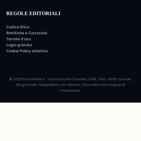
REGOLE EDITORIALI
Codice Etico
Rettifiche e Correzioni
Termini d'uso
Login gratuito
Cookie Policy sintetica
© 2026 NotizieGaie.it - Associazione Culturale LIDAR. Tutti i diritti riservati.
Blog/portale indipendente con rubriche, firme editoriali e pagine di
trasparenza.