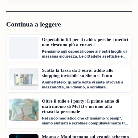
Continua a leggere
Ospedali in tilt per il caldo: perché i medici
non riescono più a curarci
Pensiamo agli ospedali come ai nostri luoghi di
massima sicurezza. Le cittadelle asettiche e
climatizzate dove veniamo c…
Scatta la tassa da 3 euro: addio allo
shopping invisibile su Shein e Temu
Ammettetelo: quante volte vi siete ritrovati a
mezzanotte, sul divano, a scrollare
compulsivamente l'app di Shein, Temu…
Oltre il tulle e i party: il primo anno di
matrimonio di Mel B è un inno alla
rinascita personale
Nel circo mediatico che chiamiamo "gossip",
siamo abituati a scrollare compulsivamente tra
paparazzate fugaci, divorzi a…
Moana e Maui tornano sul grande schermo