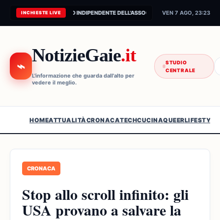
CONNESSIONE AL FEED INDIPENDENTE DELL'ASSOCIAZIONE...
VEN 7 AGO, 23:23
INCHIESTE LIVE
NotizieGaie
.it
⌁
STUDIO
CENTRALE
L'informazione che guarda dall'alto per
vedere il meglio.
HOME
ATTUALITÀ
CRONACA
TECH
CUCINA
QUEER
LIFESTYLE
CRONACA
Stop allo scroll infinito: gli
USA provano a salvare la