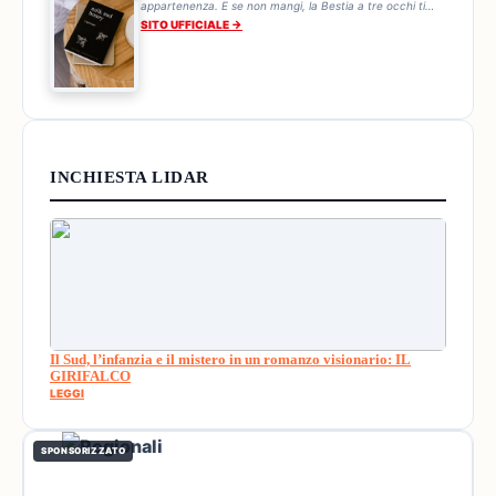
appartenenza. E se non mangi, la Bestia a tre occhi ti
trova. Ogni pranzo è una sentenza.
SITO UFFICIALE →
INCHIESTA LIDAR
Il Sud, l’infanzia e il mistero in un romanzo visionario: IL
GIRIFALCO
LEGGI
SPONSORIZZATO