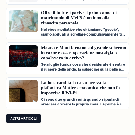
compulsivamente l'app di Shein, Temu…
Oltre il tulle e i party: il primo anno di
matrimonio di Mel B è un inno alla
rinascita personale
Nel circo mediatico che chiamiamo "gossip",
siamo abituati a scrollare compulsivamente tra
paparazzate fugaci, divorzi a…
Moana e Maui tornano sul grande schermo
in carne e ossa: operazione nostalgia o
capolavoro in arrivo?
Se a luglio l'unica cosa che desiderate è sentire
il rumore delle onde, la salsedine sulla pelle e
cantare a squarciagol…
La luce cambia la casa: arriva la
plafoniera Matter economica che non fa
impazzire il Wi-Fi
Ci sono due grandi verità quando si parla di
arredare o vivere la propria casa. La prima è che
l'illuminazione è l'archi…
ALTRI ARTICOLI