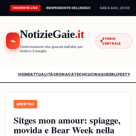
CONNESSIONE AL FEED INDIPENDENTE DELL'ASSOCIAZIONE...
SAB 8 AGO, 20:50
INCHIESTE LIVE
NotizieGaie
.it
⌁
STUDIO
CENTRALE
L'informazione che guarda dall'alto per
vedere il meglio.
HOME
ATTUALITÀ
CRONACA
TECH
CUCINA
QUEER
LIFESTYLE
LIFESTYLE
Sitges mon amour: spiagge,
movida e Bear Week nella