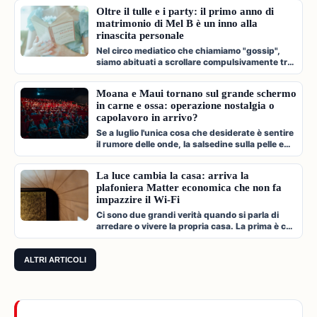
Oltre il tulle e i party: il primo anno di
matrimonio di Mel B è un inno alla
rinascita personale
Nel circo mediatico che chiamiamo "gossip",
siamo abituati a scrollare compulsivamente tra
paparazzate fugaci, divorzi a…
Moana e Maui tornano sul grande schermo
in carne e ossa: operazione nostalgia o
capolavoro in arrivo?
Se a luglio l'unica cosa che desiderate è sentire
il rumore delle onde, la salsedine sulla pelle e
cantare a squarciagol…
La luce cambia la casa: arriva la
plafoniera Matter economica che non fa
impazzire il Wi-Fi
Ci sono due grandi verità quando si parla di
arredare o vivere la propria casa. La prima è che
l'illuminazione è l'archi…
ALTRI ARTICOLI