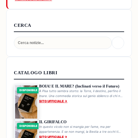
CERCA
CATALOGO LIBRI
BOIA! E IL MARE? (Inclinati verso il Futuro)
DISPONIBILE
A Pisa tutto sembra storto: la Torre, il destino, perfino il
mare. Una commedia storica sul genio sbilenco di chi non
cade mai.
SITO UFFICIALE →
IL GIRIFALCO
DISPONIBILE
In questo vicolo non si mangia per fame, ma per
appartenenza. E se non mangi, la Bestia a tre occhi ti
trova. Ogni pranzo è una sentenza.
SITO UFFICIALE →