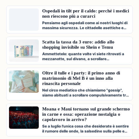
Ospedali in tilt per il caldo: perché i medici
non riescono più a curarci
Pensiamo agli ospedali come ai nostri luoghi di
massima sicurezza. Le cittadelle asettiche e
climatizzate dove veniamo c…
Scatta la tassa da 3 euro: addio allo
shopping invisibile su Shein e Temu
Ammettetelo: quante volte vi siete ritrovati a
mezzanotte, sul divano, a scrollare
compulsivamente l'app di Shein, Temu…
Oltre il tulle e i party: il primo anno di
matrimonio di Mel B è un inno alla
rinascita personale
Nel circo mediatico che chiamiamo "gossip",
siamo abituati a scrollare compulsivamente tra
paparazzate fugaci, divorzi a…
Moana e Maui tornano sul grande schermo
in carne e ossa: operazione nostalgia o
capolavoro in arrivo?
Se a luglio l'unica cosa che desiderate è sentire
il rumore delle onde, la salsedine sulla pelle e
cantare a squarciagol…