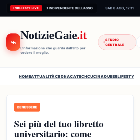
CONNESSIONE AL FEED INDIPENDENTE DELL'ASSOCIAZIONE...
SAB 8 AGO, 12:11
INCHIESTE LIVE
NotizieGaie
.it
⌁
STUDIO
CENTRALE
L'informazione che guarda dall'alto per
vedere il meglio.
HOME
ATTUALITÀ
CRONACA
TECH
CUCINA
QUEER
LIFESTYLE
BENESSERE
Sei più del tuo libretto
universitario: come