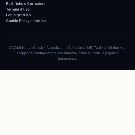
Rettifiche e Correzioni
Termini d'uso
Login gratuito
Cookie Policy sintetica
© 2026 NotizieGaie.it - Associazione Culturale LIDAR. Tutti i diritti riservati.
Blog/portale indipendente con rubriche, firme editoriali e pagine di
trasparenza.