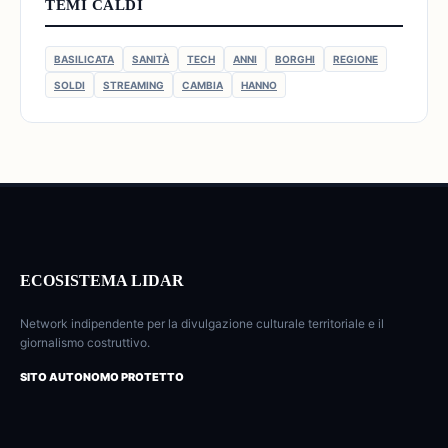
TEMI CALDI
BASILICATA
SANITÀ
TECH
ANNI
BORGHI
REGIONE
SOLDI
STREAMING
CAMBIA
HANNO
ECOSISTEMA LIDAR
Network indipendente per la divulgazione culturale territoriale e il
giornalismo costruttivo.
SITO AUTONOMO PROTETTO