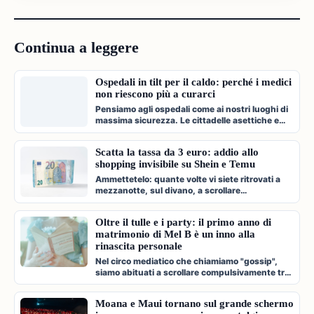
Continua a leggere
Ospedali in tilt per il caldo: perché i medici
non riescono più a curarci
Pensiamo agli ospedali come ai nostri luoghi di
massima sicurezza. Le cittadelle asettiche e
climatizzate dove veniamo c…
Scatta la tassa da 3 euro: addio allo
shopping invisibile su Shein e Temu
Ammettetelo: quante volte vi siete ritrovati a
mezzanotte, sul divano, a scrollare
compulsivamente l'app di Shein, Temu…
Oltre il tulle e i party: il primo anno di
matrimonio di Mel B è un inno alla
rinascita personale
Nel circo mediatico che chiamiamo "gossip",
siamo abituati a scrollare compulsivamente tra
paparazzate fugaci, divorzi a…
Moana e Maui tornano sul grande schermo