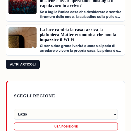
in carne e ossa: operazione nostalgia o
capolavoro in arrivo?
Se a luglio l'unica cosa che desiderate è sentire
il rumore delle onde, la salsedine sulla pelle e
cantare a squarciagol…
La luce cambia la casa: arriva la
plafoniera Matter economica che non fa
impazzire il Wi-Fi
Ci sono due grandi verità quando si parla di
arredare o vivere la propria casa. La prima è che
l'illuminazione è l'archi…
ALTRI ARTICOLI
SCEGLI REGIONE
USA POSIZIONE