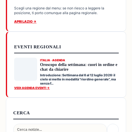
Scegli una regione dal menu: se non riesco a leggere la
posizione, ti porto comunque alla pagina regionale.
APRI LAZIO →
EVENTI REGIONALI
ITALIA · AGENDA
Oroscopo della settimana: cuori in ordine e
chat da chiarire
Introduzione: Settimana dal 6 al 12 luglio 2026: il
cielo si mette in modalità "riordino generale", ma
senza f…
VEDI AGENDA EVENTI →
CERCA