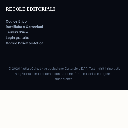
REGOLE EDITORIALI
Codice Etico
Rettifiche e Correzioni
Termini d'uso
Login gratuito
Cookie Policy sintetica
© 2026 NotizieGaie.it - Associazione Culturale LIDAR. Tutti i diritti riservati.
Blog/portale indipendente con rubriche, firme editoriali e pagine di
trasparenza.