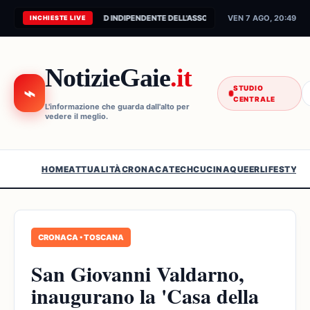
CONNESSIONE AL FEED INDIPENDENTE DELL'ASSOCIAZIONE...
VEN 7 AGO, 20:49
INCHIESTE LIVE
NotizieGaie
.it
⌁
STUDIO
CENTRALE
L'informazione che guarda dall'alto per
vedere il meglio.
HOME
ATTUALITÀ
CRONACA
TECH
CUCINA
QUEER
LIFESTYLE
CRONACA • TOSCANA
San Giovanni Valdarno,
inaugurano la 'Casa della