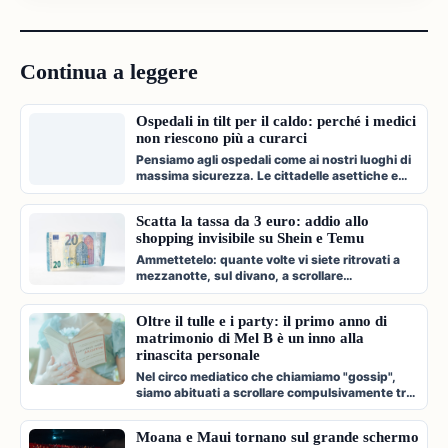
Continua a leggere
Ospedali in tilt per il caldo: perché i medici
non riescono più a curarci
Pensiamo agli ospedali come ai nostri luoghi di
massima sicurezza. Le cittadelle asettiche e
climatizzate dove veniamo c…
Scatta la tassa da 3 euro: addio allo
shopping invisibile su Shein e Temu
Ammettetelo: quante volte vi siete ritrovati a
mezzanotte, sul divano, a scrollare
compulsivamente l'app di Shein, Temu…
Oltre il tulle e i party: il primo anno di
matrimonio di Mel B è un inno alla
rinascita personale
Nel circo mediatico che chiamiamo "gossip",
siamo abituati a scrollare compulsivamente tra
paparazzate fugaci, divorzi a…
Moana e Maui tornano sul grande schermo