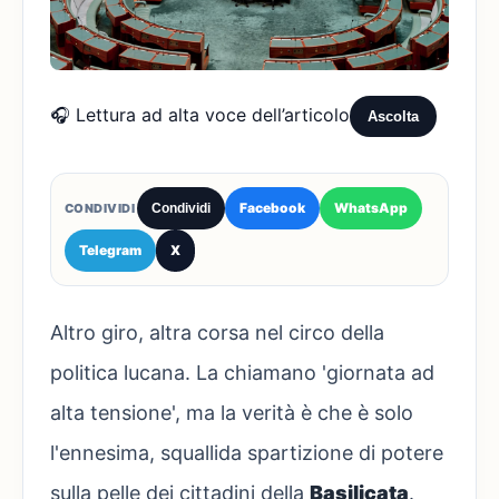
🎧 Lettura ad alta voce dell’articolo
Ascolta
Facebook
WhatsApp
CONDIVIDI
Condividi
Telegram
X
Altro giro, altra corsa nel circo della
politica lucana. La chiamano 'giornata ad
alta tensione', ma la verità è che è solo
l'ennesima, squallida spartizione di potere
sulla pelle dei cittadini della
Basilicata
.