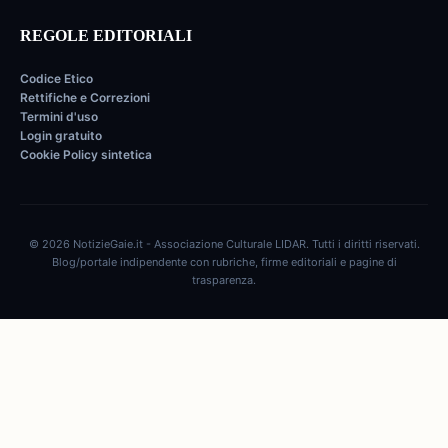
REGOLE EDITORIALI
Codice Etico
Rettifiche e Correzioni
Termini d'uso
Login gratuito
Cookie Policy sintetica
© 2026 NotizieGaie.it - Associazione Culturale LIDAR. Tutti i diritti riservati.
Blog/portale indipendente con rubriche, firme editoriali e pagine di
trasparenza.