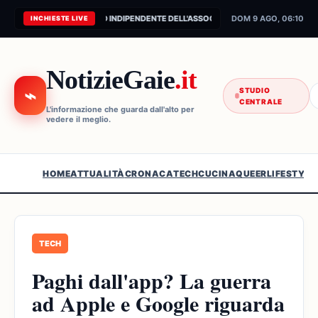
CONNESSIONE AL FEED INDIPENDENTE DELL'ASSOCIAZIONE...
DOM 9 AGO, 06:10
INCHIESTE LIVE
NotizieGaie
.it
⌁
STUDIO
CENTRALE
L'informazione che guarda dall'alto per
vedere il meglio.
HOME
ATTUALITÀ
CRONACA
TECH
CUCINA
QUEER
LIFESTYLE
TECH
Paghi dall'app? La guerra
ad Apple e Google riguarda