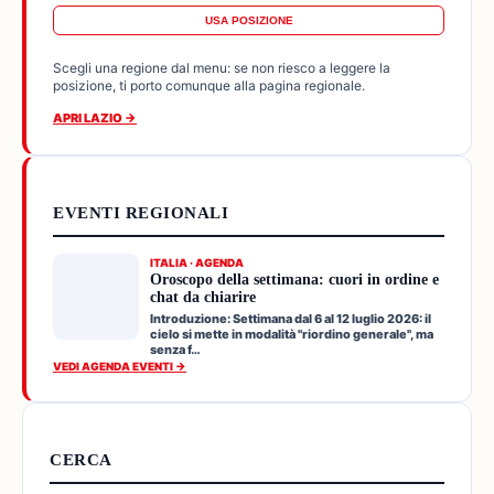
USA POSIZIONE
Scegli una regione dal menu: se non riesco a leggere la
posizione, ti porto comunque alla pagina regionale.
APRI LAZIO →
EVENTI REGIONALI
ITALIA · AGENDA
Oroscopo della settimana: cuori in ordine e
chat da chiarire
Introduzione: Settimana dal 6 al 12 luglio 2026: il
cielo si mette in modalità "riordino generale", ma
senza f…
VEDI AGENDA EVENTI →
CERCA