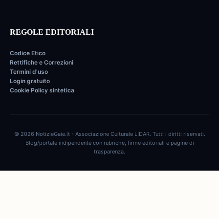
REGOLE EDITORIALI
Codice Etico
Rettifiche e Correzioni
Termini d'uso
Login gratuito
Cookie Policy sintetica
© 2026 NotizieGaie.it - Associazione Culturale LIDAR. Tutti i diritti riservati.
Blog/portale indipendente con rubriche, firme editoriali e pagine di
trasparenza.