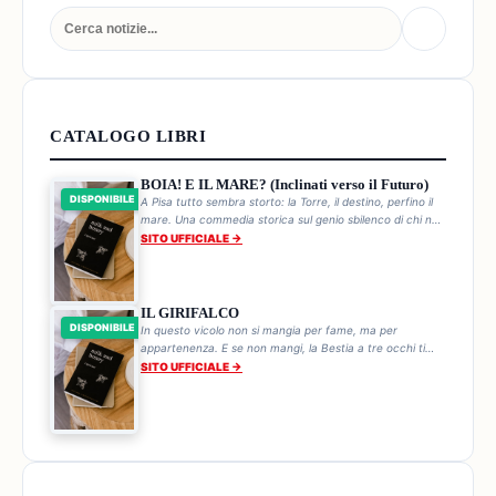
CATALOGO LIBRI
BOIA! E IL MARE? (Inclinati verso il Futuro)
DISPONIBILE
A Pisa tutto sembra storto: la Torre, il destino, perfino il
mare. Una commedia storica sul genio sbilenco di chi non
cade mai.
SITO UFFICIALE →
IL GIRIFALCO
DISPONIBILE
In questo vicolo non si mangia per fame, ma per
appartenenza. E se non mangi, la Bestia a tre occhi ti
trova. Ogni pranzo è una sentenza.
SITO UFFICIALE →