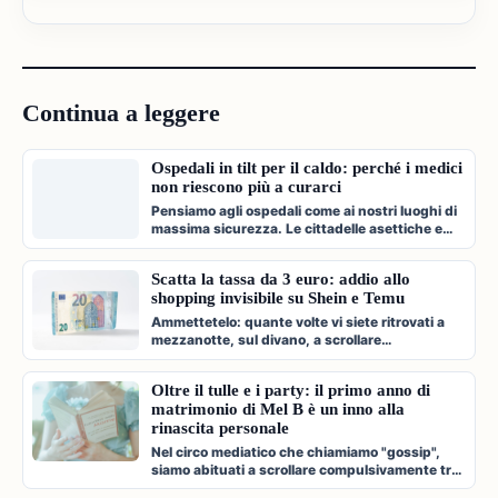
Continua a leggere
Ospedali in tilt per il caldo: perché i medici
non riescono più a curarci
Pensiamo agli ospedali come ai nostri luoghi di
massima sicurezza. Le cittadelle asettiche e
climatizzate dove veniamo c…
Scatta la tassa da 3 euro: addio allo
shopping invisibile su Shein e Temu
Ammettetelo: quante volte vi siete ritrovati a
mezzanotte, sul divano, a scrollare
compulsivamente l'app di Shein, Temu…
Oltre il tulle e i party: il primo anno di
matrimonio di Mel B è un inno alla
rinascita personale
Nel circo mediatico che chiamiamo "gossip",
siamo abituati a scrollare compulsivamente tra
paparazzate fugaci, divorzi a…