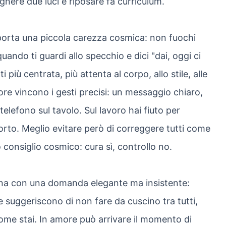
nere due luci e riposare fa curriculum.
porta una piccola carezza cosmica: non fuochi
uando ti guardi allo specchio e dici "dai, oggi ci
 più centrata, più attenta al corpo, allo stile, alle
ore vincono i gesti precisi: un messaggio chiaro,
lefono sul tavolo. Sul lavoro hai fiuto per
torto. Meglio evitare però di correggere tutti come
consiglio cosmico: cura sì, controllo no.
mana con una domanda elegante ma insistente:
 suggeriscono di non fare da cuscino tra tutti,
ome stai. In amore può arrivare il momento di