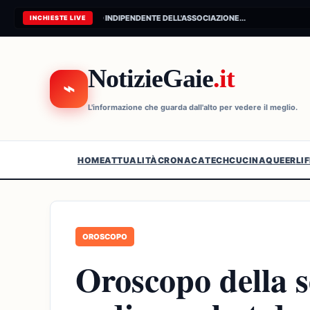
CONNESSIONE AL FEED INDIPENDENTE DELL'ASSOCIAZIONE...
INCHIESTE LIVE
NotizieGaie
.it
⌁
L'informazione che guarda dall'alto per vedere il meglio.
HOME
ATTUALITÀ
CRONACA
TECH
CUCINA
QUEER
LI
OROSCOPO
Oroscopo della s