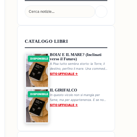
CATALOGO LIBRI
BOIA! E IL MARE? (Inclinati
verso il Futuro)
DISPONIBILE
A Pisa tutto sembra storto: la Torre, il
destino, perfino il mare. Una commedia
storica sul genio sbilenco di chi non
SITO UFFICIALE →
cade mai.
IL GIRIFALCO
DISPONIBILE
In questo vicolo non si mangia per
fame, ma per appartenenza. E se non
mangi, la Bestia a tre occhi ti trova.
SITO UFFICIALE →
Ogni pranzo è una sentenza.