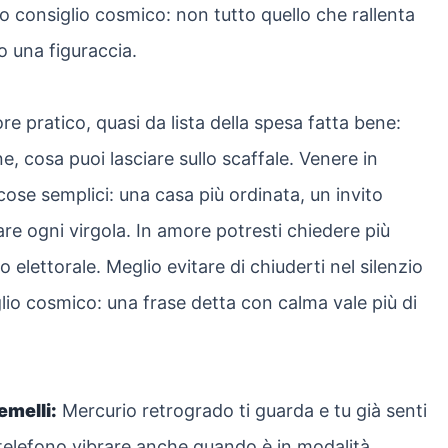
lo consiglio cosmico: non tutto quello che rallenta
do una figuraccia.
re pratico, quasi da lista della spesa fatta bene:
, cosa puoi lasciare sullo scaffale. Venere in
 cose semplici: una casa più ordinata, un invito
are ogni virgola. In amore potresti chiedere più
ettorale. Meglio evitare di chiuderti nel silenzio
glio cosmico: una frase detta con calma vale più di
emelli:
Mercurio retrogrado ti guarda e tu già senti
 telefono vibrare anche quando è in modalità