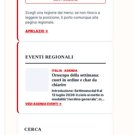
Scegli una regione dal menu: se non riesco a
leggere la posizione, ti porto comunque alla
pagina regionale.
APRI LAZIO →
EVENTI REGIONALI
ITALIA · AGENDA
Oroscopo della settimana:
cuori in ordine e chat da
chiarire
Introduzione: Settimana dal 6 al
12 luglio 2026: il cielo si mette in
modalità "riordino generale", ma
senza f…
VEDI AGENDA EVENTI →
CERCA