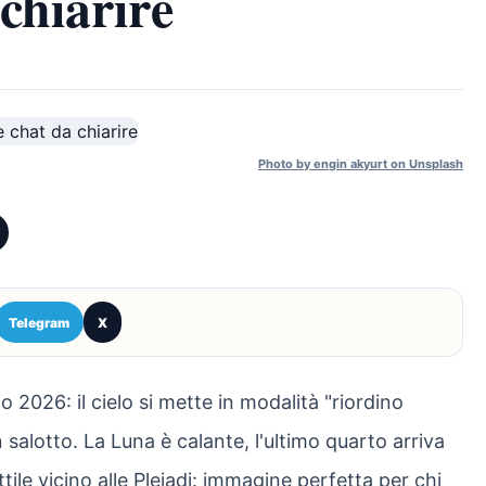
 chiarire
Photo by engin akyurt on Unsplash
Telegram
X
o 2026: il cielo si mette in modalità "riordino
 salotto. La Luna è calante, l'ultimo quarto arriva
tile vicino alle Pleiadi: immagine perfetta per chi