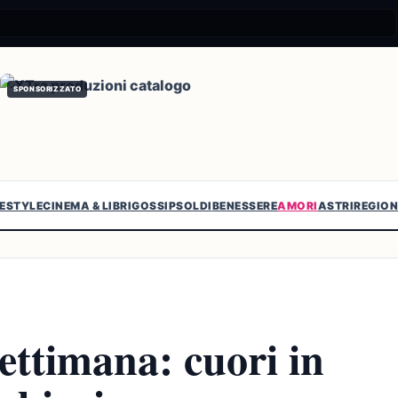
SPONSORIZZATO
FESTYLE
CINEMA & LIBRI
GOSSIP
SOLDI
BENESSERE
AMORI
ASTRI
REGION
ettimana: cuori in