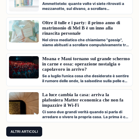
Ammettetelo: quante volte vi siete ritrovati a
mezzanotte, sul divano, a scrollare
compulsivamente l'app di Shein, Temu…
Oltre il tulle e i party: il primo anno di
matrimonio di Mel B è un inno alla
rinascita personale
Nel circo mediatico che chiamiamo "gossip",
siamo abituati a scrollare compulsivamente tra
paparazzate fugaci, divorzi a…
Moana e Maui tornano sul grande schermo
in carne e ossa: operazione nostalgia o
capolavoro in arrivo?
Se a luglio l'unica cosa che desiderate è sentire
il rumore delle onde, la salsedine sulla pelle e
cantare a squarciagol…
La luce cambia la casa: arriva la
plafoniera Matter economica che non fa
impazzire il Wi-Fi
Ci sono due grandi verità quando si parla di
arredare o vivere la propria casa. La prima è che
l'illuminazione è l'archi…
ALTRI ARTICOLI