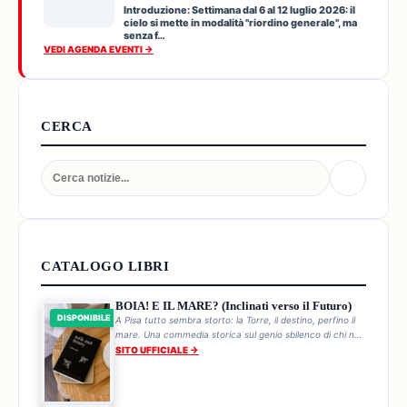
Introduzione: Settimana dal 6 al 12 luglio 2026: il
cielo si mette in modalità "riordino generale", ma
senza f…
VEDI AGENDA EVENTI →
CERCA
CATALOGO LIBRI
BOIA! E IL MARE? (Inclinati verso il Futuro)
DISPONIBILE
A Pisa tutto sembra storto: la Torre, il destino, perfino il
mare. Una commedia storica sul genio sbilenco di chi non
cade mai.
SITO UFFICIALE →