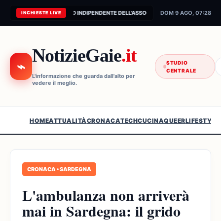
CONNESSIONE AL FEED INDIPENDENTE DELL'ASSOCIAZIONE...
DOM 9 AGO, 07:28
INCHIESTE LIVE
NotizieGaie
.it
⌁
STUDIO
CENTRALE
L'informazione che guarda dall'alto per
vedere il meglio.
HOME
ATTUALITÀ
CRONACA
TECH
CUCINA
QUEER
LIFESTYLE
CRONACA • SARDEGNA
L'ambulanza non arriverà
mai in Sardegna: il grido