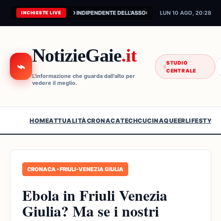
CONNESSIONE AL FEED INDIPENDENTE DELL'ASSOCIAZIONE...
LUN 10 AGO, 20:28
INCHIESTE LIVE
NotizieGaie
.it
⌁
STUDIO
CENTRALE
L'informazione che guarda dall'alto per
vedere il meglio.
HOME
ATTUALITÀ
CRONACA
TECH
CUCINA
QUEER
LIFESTYLE
CRONACA • FRIULI-VENEZIA GIULIA
Ebola in Friuli Venezia
Giulia? Ma se i nostri