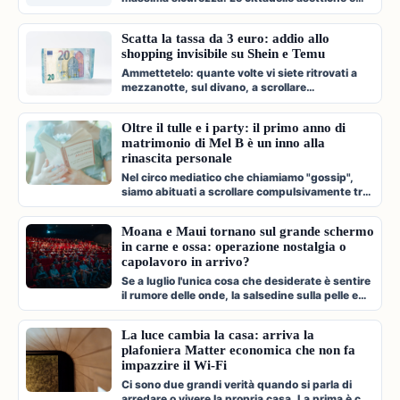
climatizzate dove veniamo c…
Scatta la tassa da 3 euro: addio allo
shopping invisibile su Shein e Temu
Ammettetelo: quante volte vi siete ritrovati a
mezzanotte, sul divano, a scrollare
compulsivamente l'app di Shein, Temu…
Oltre il tulle e i party: il primo anno di
matrimonio di Mel B è un inno alla
rinascita personale
Nel circo mediatico che chiamiamo "gossip",
siamo abituati a scrollare compulsivamente tra
paparazzate fugaci, divorzi a…
Moana e Maui tornano sul grande schermo
in carne e ossa: operazione nostalgia o
capolavoro in arrivo?
Se a luglio l'unica cosa che desiderate è sentire
il rumore delle onde, la salsedine sulla pelle e
cantare a squarciagol…
La luce cambia la casa: arriva la
plafoniera Matter economica che non fa
impazzire il Wi-Fi
Ci sono due grandi verità quando si parla di
arredare o vivere la propria casa. La prima è che