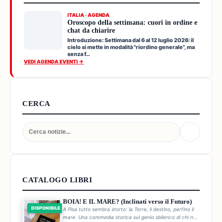
ITALIA · AGENDA
Oroscopo della settimana: cuori in ordine e
chat da chiarire
Introduzione: Settimana dal 6 al 12 luglio 2026: il
cielo si mette in modalità "riordino generale", ma
senza f…
VEDI AGENDA EVENTI →
CERCA
CATALOGO LIBRI
BOIA! E IL MARE? (Inclinati verso il Futuro)
DISPONIBILE
A Pisa tutto sembra storto: la Torre, il destino, perfino il
mare. Una commedia storica sul genio sbilenco di chi non