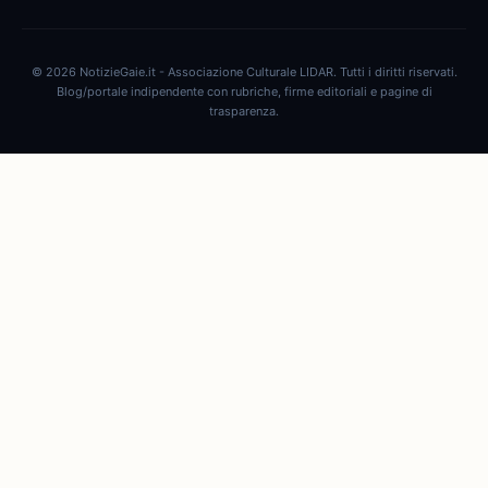
© 2026 NotizieGaie.it - Associazione Culturale LIDAR. Tutti i diritti riservati.
Blog/portale indipendente con rubriche, firme editoriali e pagine di
trasparenza.