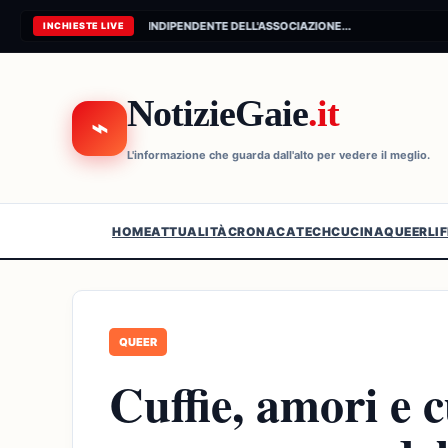
CONNESSIONE AL FEED INDIPENDENTE DELL'ASSOCIAZIONE...
INCHIESTE LIVE
NotizieGaie
.it
⌁
L'informazione che guarda dall'alto per vedere il meglio.
HOME
ATTUALITÀ
CRONACA
TECH
CUCINA
QUEER
LI
QUEER
Cuffie, amori e c