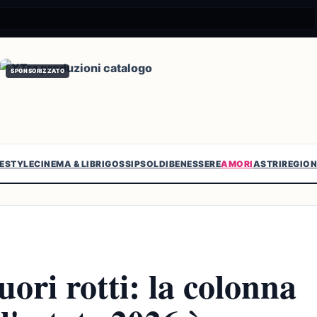
SPONSORIZZATO
FESTYLE
CINEMA & LIBRI
GOSSIP
SOLDI
BENESSERE
AMORI
ASTRI
REGION
uori rotti: la colonna