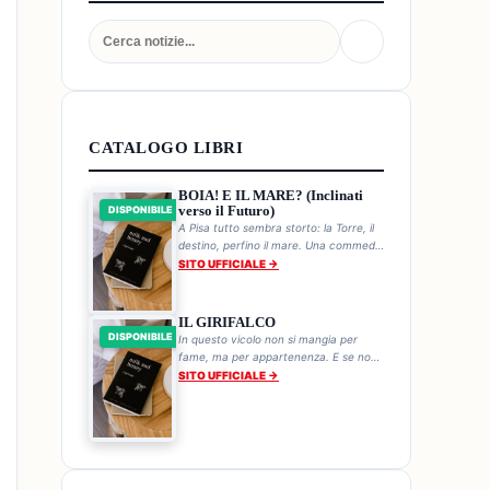
CATALOGO LIBRI
BOIA! E IL MARE? (Inclinati
verso il Futuro)
DISPONIBILE
A Pisa tutto sembra storto: la Torre, il
destino, perfino il mare. Una commedia
storica sul genio sbilenco di chi non
SITO UFFICIALE →
cade mai.
IL GIRIFALCO
DISPONIBILE
In questo vicolo non si mangia per
fame, ma per appartenenza. E se non
mangi, la Bestia a tre occhi ti trova.
SITO UFFICIALE →
Ogni pranzo è una sentenza.