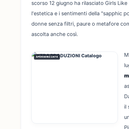
scorso 12 giugno ha rilasciato Girls Like
l'estetica e i sentimenti della "sapphic 
donne senza filtri, paure o metafore comp
ascolta anche così.
Ma
SPONSORIZZATO
lu
m
a
Da
il
un
Pi