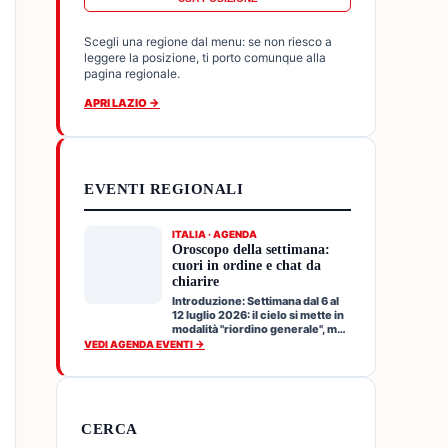
Scegli una regione dal menu: se non riesco a
leggere la posizione, ti porto comunque alla
pagina regionale.
APRI LAZIO →
EVENTI REGIONALI
ITALIA · AGENDA
Oroscopo della settimana:
cuori in ordine e chat da
chiarire
Introduzione: Settimana dal 6 al
12 luglio 2026: il cielo si mette in
modalità "riordino generale", ma
senza f…
VEDI AGENDA EVENTI →
CERCA