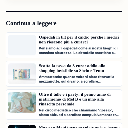
Continua a leggere
Ospedali in tilt per il caldo: perché i medici
non riescono più a curarci
Pensiamo agli ospedali come ai nostri luoghi di
massima sicurezza. Le cittadelle asettiche e
climatizzate dove veniamo c…
Scatta la tassa da 3 euro: addio allo
shopping invisibile su Shein e Temu
Ammettetelo: quante volte vi siete ritrovati a
mezzanotte, sul divano, a scrollare
compulsivamente l'app di Shein, Temu…
Oltre il tulle e i party: il primo anno di
matrimonio di Mel B è un inno alla
rinascita personale
Nel circo mediatico che chiamiamo "gossip",
siamo abituati a scrollare compulsivamente tra
paparazzate fugaci, divorzi a…
Moana e Maui tornano sul grande schermo