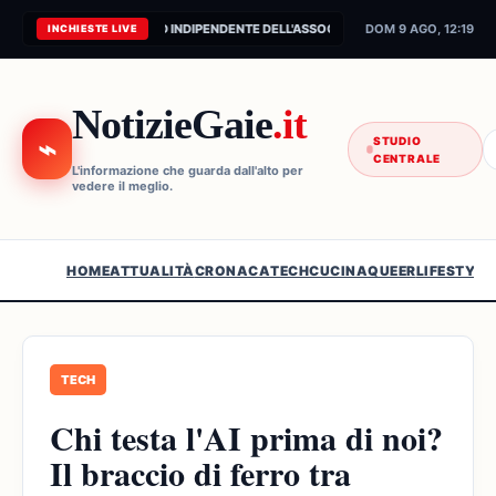
CONNESSIONE AL FEED INDIPENDENTE DELL'ASSOCIAZIONE...
DOM 9 AGO, 12:19
INCHIESTE LIVE
NotizieGaie
.it
⌁
STUDIO
CENTRALE
L'informazione che guarda dall'alto per
vedere il meglio.
HOME
ATTUALITÀ
CRONACA
TECH
CUCINA
QUEER
LIFESTYLE
TECH
Chi testa l'AI prima di noi?
Il braccio di ferro tra