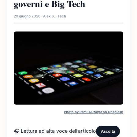
governi e Big Tech
29 giugno 2026 · Alex B. · Tech
Photo by Rami Al-zayat on Unsplash
🎧 Lettura ad alta voce dell’articolo
Ascolta