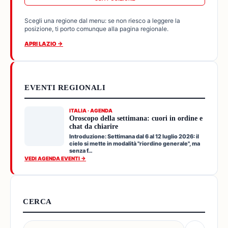
Scegli una regione dal menu: se non riesco a leggere la
posizione, ti porto comunque alla pagina regionale.
APRI LAZIO →
EVENTI REGIONALI
ITALIA · AGENDA
Oroscopo della settimana: cuori in ordine e
chat da chiarire
Introduzione: Settimana dal 6 al 12 luglio 2026: il
cielo si mette in modalità "riordino generale", ma
senza f…
VEDI AGENDA EVENTI →
CERCA