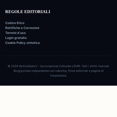
REGOLE EDITORIALI
Codice Etico
Rettifiche e Correzioni
Termini d'uso
Login gratuito
Cookie Policy sintetica
© 2026 NotizieGaie.it - Associazione Culturale LIDAR. Tutti i diritti riservati.
Blog/portale indipendente con rubriche, firme editoriali e pagine di
trasparenza.