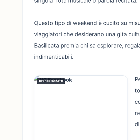
singola nota musicale o parola recitata.
Questo tipo di weekend è cucito su misu
viaggiatori che desiderano una gita cul
Basilicata premia chi sa esplorare, regal
indimenticabili.
Pe
SPONSORIZZATO
to
co
ne
di