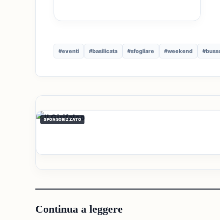
#eventi
#basilicata
#sfogliare
#weekend
#buss
SPONSORIZZATO
Continua a leggere