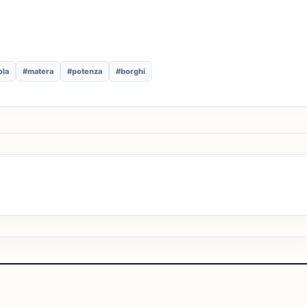
ola
#matera
#potenza
#borghi