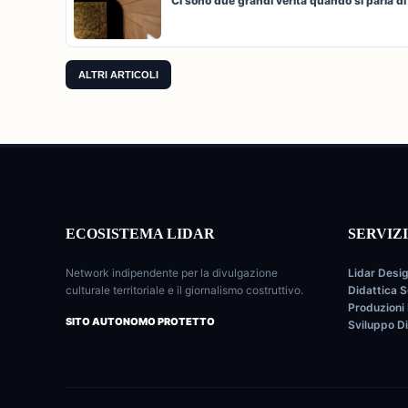
Ci sono due grandi verità quando si parla di 
ALTRI ARTICOLI
ECOSISTEMA LIDAR
SERVIZ
Network indipendente per la divulgazione
Lidar Desi
culturale territoriale e il giornalismo costruttivo.
Didattica S
Produzioni 
SITO AUTONOMO PROTETTO
Sviluppo Di