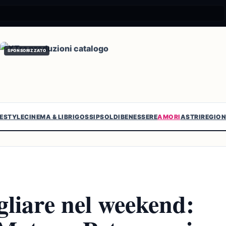
SPONSORIZZATO
FESTYLE
CINEMA & LIBRI
GOSSIP
SOLDI
BENESSERE
AMORI
ASTRI
REGION
ogliare nel weekend: