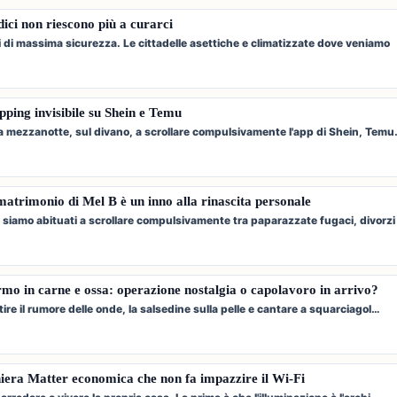
edici non riescono più a curarci
i di massima sicurezza. Le cittadelle asettiche e climatizzate dove veniamo
opping invisibile su Shein e Temu
i a mezzanotte, sul divano, a scrollare compulsivamente l'app di Shein, Tem
i matrimonio di Mel B è un inno alla rinascita personale
 siamo abituati a scrollare compulsivamente tra paparazzate fugaci, divorzi
o in carne e ossa: operazione nostalgia o capolavoro in arrivo?
tire il rumore delle onde, la salsedine sulla pelle e cantare a squarciagol…
niera Matter economica che non fa impazzire il Wi-Fi