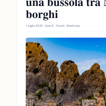
una bussola tra 
borghi
1 luglio 2026 · Gaia R. · Eventi · Basilicata