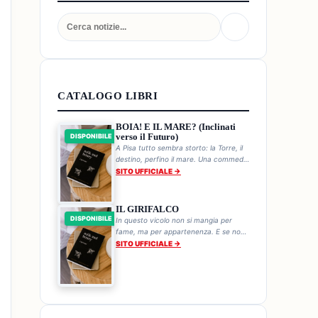
CATALOGO LIBRI
BOIA! E IL MARE? (Inclinati
verso il Futuro)
DISPONIBILE
A Pisa tutto sembra storto: la Torre, il
destino, perfino il mare. Una commedia
storica sul genio sbilenco di chi non
SITO UFFICIALE →
cade mai.
IL GIRIFALCO
DISPONIBILE
In questo vicolo non si mangia per
fame, ma per appartenenza. E se non
mangi, la Bestia a tre occhi ti trova.
SITO UFFICIALE →
Ogni pranzo è una sentenza.