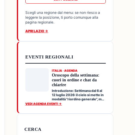
Scegli una regione dal menu: se non riesco a
leggere la posizione, ti porto comunque alla
pagina regionale.
APRI LAZIO →
EVENTI REGIONALI
ITALIA · AGENDA
Oroscopo della settimana:
cuori in ordine e chat da
chiarire
Introduzione: Settimana dal 6 al
12 luglio 2026: il cielo si mette in
modalità "riordino generale", ma
senza f…
VEDI AGENDA EVENTI →
CERCA