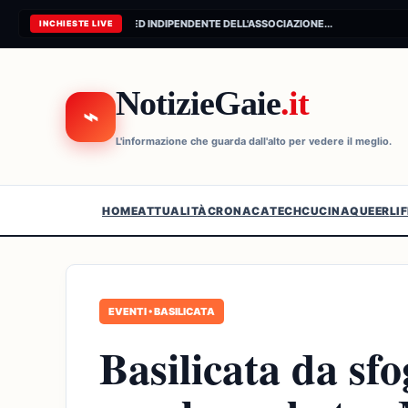
CONNESSIONE AL FEED INDIPENDENTE DELL'ASSOCIAZIONE...
INCHIESTE LIVE
NotizieGaie
.it
⌁
L'informazione che guarda dall'alto per vedere il meglio.
HOME
ATTUALITÀ
CRONACA
TECH
CUCINA
QUEER
LI
EVENTI • BASILICATA
Basilicata da sf