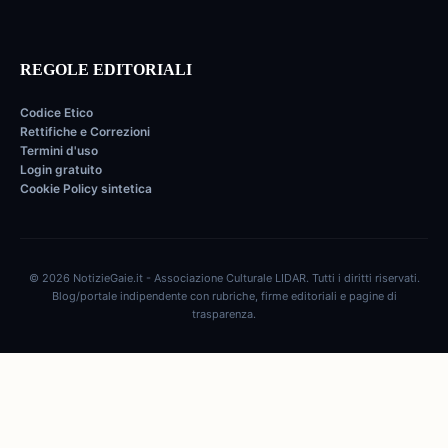
REGOLE EDITORIALI
Codice Etico
Rettifiche e Correzioni
Termini d'uso
Login gratuito
Cookie Policy sintetica
© 2026 NotizieGaie.it - Associazione Culturale LIDAR. Tutti i diritti riservati.
Blog/portale indipendente con rubriche, firme editoriali e pagine di
trasparenza.