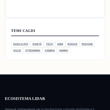
TEMI CALDI
BASILICATA
SANITÀ
TECH
ANNI
BORGHI
REGIONE
SOLDI
STREAMING
CAMBIA
HANNO
ECOSISTEMA LIDAR
Network indipendente per la divulgazione culturale territoriale e il