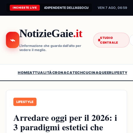
CONNESSIONE AL FEED INDIPENDENTE DELL'ASSOCIAZIONE...
VEN 7 AGO, 06:59
INCHIESTE LIVE
NotizieGaie
.it
⌁
STUDIO
CENTRALE
L'informazione che guarda dall'alto per
vedere il meglio.
HOME
ATTUALITÀ
CRONACA
TECH
CUCINA
QUEER
LIFESTYLE
LIFESTYLE
Arredare oggi per il 2026: i
3 paradigmi estetici che