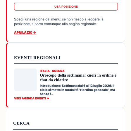
USA POSIZIONE
Scegli una regione dal menu: se non riesco a leggere la
posizione, ti porto comunque alla pagina regionale.
APRI LAZIO →
EVENTI REGIONALI
ITALIA · AGENDA
Oroscopo della settimana: cuori in ordine e
chat da chiarire
Introduzione: Settimana dal 6 al 12 luglio 2026: il
cielo si mette in modalità "riordino generale", ma
senza f…
VEDI AGENDA EVENTI →
CERCA