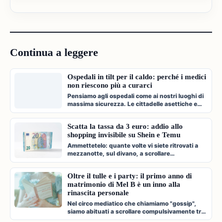
Continua a leggere
Ospedali in tilt per il caldo: perché i medici
non riescono più a curarci
Pensiamo agli ospedali come ai nostri luoghi di
massima sicurezza. Le cittadelle asettiche e
climatizzate dove veniamo c…
Scatta la tassa da 3 euro: addio allo
shopping invisibile su Shein e Temu
Ammettetelo: quante volte vi siete ritrovati a
mezzanotte, sul divano, a scrollare
compulsivamente l'app di Shein, Temu…
Oltre il tulle e i party: il primo anno di
matrimonio di Mel B è un inno alla
rinascita personale
Nel circo mediatico che chiamiamo "gossip",
siamo abituati a scrollare compulsivamente tra
paparazzate fugaci, divorzi a…